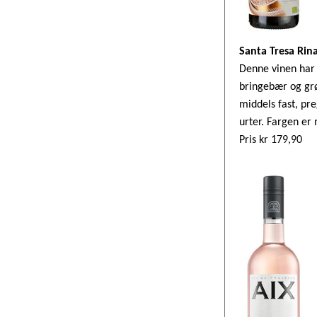
Santa Tresa Rin
Denne vinen har e
bringebær og grø
middels fast, pre
urter.
Fargen er m
Pris kr 179,90