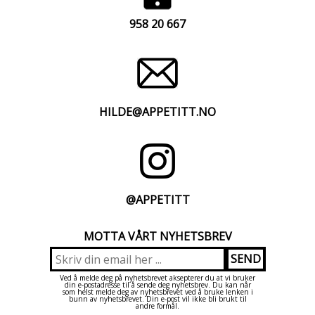
958 20 667
HILDE@APPETITT.NO
@APPETITT
MOTTA VÅRT NYHETSBREV
Ved å melde deg på nyhetsbrevet aksepterer du at vi bruker
din e-postadresse til å sende deg nyhetsbrev. Du kan når
som helst melde deg av nyhetsbrevet ved å bruke lenken i
bunn av nyhetsbrevet. Din e-post vil ikke bli brukt til
andre formål.