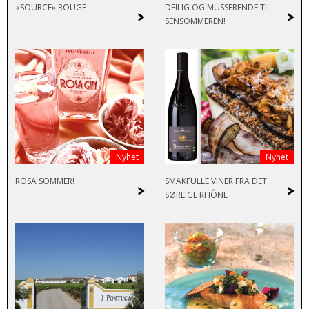
«SOURCE» ROUGE
DEILIG OG MUSSERENDE TIL
>
>
SENSOMMEREN!
Nyhet
Nyhet
ROSA SOMMER!
SMAKFULLE VINER FRA DET
>
>
SØRLIGE RHÔNE