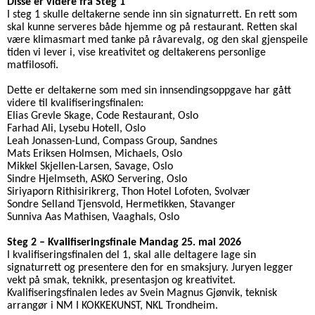
Disse er videre fra Steg 1
I steg 1 skulle deltakerne sende inn sin signaturrett. En rett som
skal kunne serveres både hjemme og på restaurant. Retten skal
være klimasmart med tanke på råvarevalg, og den skal gjenspeile
tiden vi lever i, vise kreativitet og deltakerens personlige
matfilosofi.
Dette er deltakerne som med sin innsendingsoppgave har gått
videre til kvalifiseringsfinalen:
Elias Grevle Skage, Code Restaurant, Oslo
Farhad Ali, Lysebu Hotell, Oslo
Leah Jonassen-Lund, Compass Group, Sandnes
Mats Eriksen Holmsen, Michaels, Oslo
Mikkel Skjellen-Larsen, Savage, Oslo
Sindre Hjelmseth, ASKO Servering, Oslo
Siriyaporn Rithisirikrerg, Thon Hotel Lofoten, Svolvær
Sondre Selland Tjensvold, Hermetikken, Stavanger
Sunniva Aas Mathisen, Vaaghals, Oslo
Steg 2 – Kvalifiseringsfinale Mandag 25. mai 2026
I kvalifiseringsfinalen del 1, skal alle deltagere lage sin
signaturrett og presentere den for en smaksjury. Juryen legger
vekt på smak, teknikk, presentasjon og kreativitet.
Kvalifiseringsfinalen ledes av Svein Magnus Gjønvik, teknisk
arrangør i NM I KOKKEKUNST, NKL Trondheim.