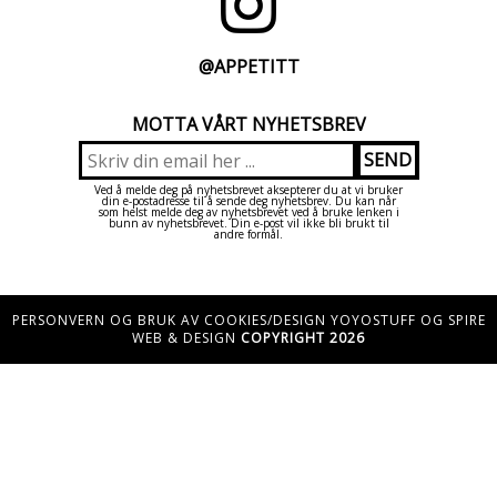
@APPETITT
MOTTA VÅRT NYHETSBREV
Ved å melde deg på nyhetsbrevet aksepterer du at vi bruker
din e-postadresse til å sende deg nyhetsbrev. Du kan når
som helst melde deg av nyhetsbrevet ved å bruke lenken i
bunn av nyhetsbrevet. Din e-post vil ikke bli brukt til
andre formål.
PERSONVERN OG BRUK AV COOKIES/DESIGN YOYOSTUFF OG SPIRE
WEB & DESIGN
COPYRIGHT 2026