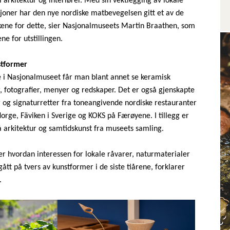
 arkitektur og interiører. Med sin vektlegging av lokale
sjoner har den nye nordiske matbevegelsen gitt et av de
kkene for dette, sier Nasjonalmuseets Martin Braathen, som
ne for utstillingen.
stformer
nne i Nasjonalmuseet får man blant annet se keramisk
, fotografier, menyer og redskaper. Det er også gjenskapte
r og signaturretter fra toneangivende nordiske restauranter
ge, Fäviken i Sverige og KOKS på Færøyene. I tillegg er
 arkitektur og samtidskunst fra museets samling.
ser hvordan interessen for lokale råvarer, naturmaterialer
ått på tvers av kunstformer i de siste tiårene, forklarer
.