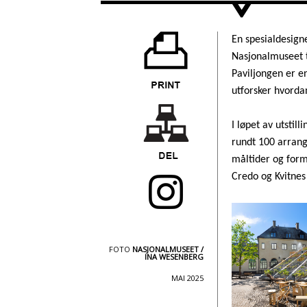
>
En spesialdesign
Nasjonalmuseet t
Paviljongen er en
utforsker hvorda
I løpet av utsti
rundt 100 arran
måltider og form
Credo og Kvitnes
FOTO
NASJONALMUSEET /
INA WESENBERG
MAI 2025