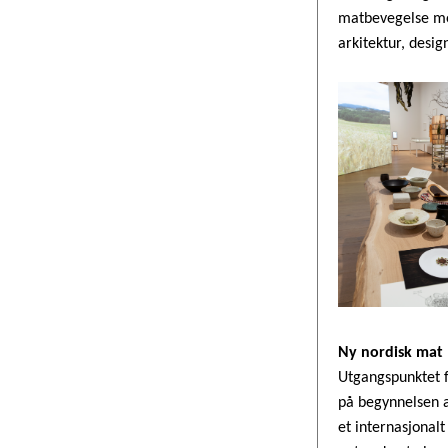
matbevegelse me
arkitektur, desig
Ny nordisk mat
Utgangspunktet f
på begynnelsen a
et internasjonal