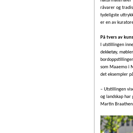
naturmaterialer i
råvarer og tradi
tydeligste uttry
er en av kuratore
På tvers av kun
I utstillingen i
dekketøy, møbler
bordoppstillinge
som Maaemo i Nor
det eksempler på
– Utstillingen vi
og landskap har g
Martin Braathen