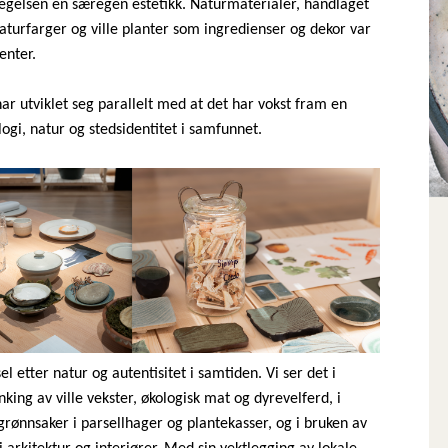
egelsen en særegen estetikk. Naturmaterialer, håndlaget
aturfarger og ville planter som ingredienser og dekor var
enter.
r utviklet seg parallelt med at det har vokst fram en
logi, natur og stedsidentitet i samfunnet.
el etter natur og autentisitet i samtiden. Vi ser det i
nking av ville vekster, økologisk mat og dyrevelferd, i
grønnsaker i parsellhager og plantekasser, og i bruken av