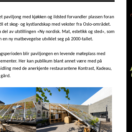
et paviljong med kjøkken og ildsted forvandler plassen foran
il et skog- og kystlandskap med vekster fra Oslo-området.
 del av utstillingen «Ny nordisk. Mat, estetikk og sted», som
n en ny matbevegelse utviklet seg på 2000-tallet.
llingsperioden blir paviljongen en levende møteplass med
gementer. Her kan publikum blant annet være med på
idling med de anerkjente restaurantene Kontrast, Kadeau,
 gård.