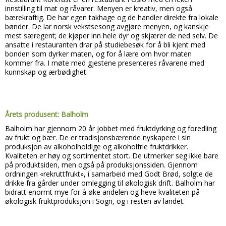
innstilling til mat og råvarer. Menyen er kreativ, men også
bærekraftig. De har egen takhage og de handler direkte fra lokale
bønder. De lar norsk vekstsesong avgjøre menyen, og kanskje
mest særegent; de kjøper inn hele dyr og skjærer de ned selv. De
ansatte i restauranten drar på studiebesøk for å bli kjent med
bonden som dyrker maten, og for å lære om hvor maten
kommer fra. I møte med gjestene presenteres råvarene med
kunnskap og ærbødighet.
Årets produsent: Balholm
Balholm har gjennom 20 år jobbet med fruktdyrking og foredling
av frukt og bær. De er tradisjonsbærende nyskapere i sin
produksjon av alkoholholdige og alkoholfrie fruktdrikker.
Kvaliteten er høy og sortimentet stort. De utmerker seg ikke bare
på produktsiden, men også på produksjonssiden. Gjennom
ordningen «rekruttfrukt», i samarbeid med Godt Brød, solgte de
drikke fra gårder under omlegging til økologisk drift. Balholm har
bidratt enormt mye for å øke andelen og heve kvaliteten på
økologisk fruktproduksjon i Sogn, og i resten av landet.