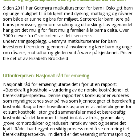
Siden 2011 har Geitmyra matkultursenter for barn i Oslo gitt barn
og unge mulighet til å bli kjent med dyrking, matlaging og råvarer
som både er sunne og bra for miljøet. Senteret lar barn lære på
barns premisser, gjennom smaking og utforsking. Lav egenandel
har gjort det mulig for flest mulig familier å la barna delta. Over
3000 elever fra Osloskolen tar del i senterets
undervisningsopplegg. Geitmyra matkultursenter for barn
investerer i fremtiden gjennom å involvere og lære barn og unge
om råvarer, matkultur og gleden ved å være på kjøkkenet.
Prisen
ble det ut av Elizabeth Brockfield
Utfordrerprisen: Nasjonalt råd for ernæring
Nasjonalt råd for ernæring utarbeidet i fjor ut en rapport:
«Bærekraftig kosthold – vurdering av de norske kostrådene i et
bærekraftperspektiv». Denne rapportens konklusjoner vurderes
som myndighetenes svar på hva som kjennetegner et bærekraftig
kosthold. Rapportens hovedkonklusjoner er at anbefalingene for
et sunt kosthold i stor grad sammenfaller med et bærekraftig
kosthold når det kommer til høyt inntak av frukt, grønnsaker,
grove kornprodukter og redusert inntak av rødt og bearbeidet
kjøtt. Rådet har begynt en viktig prosess med å se ernæring i et
bærekraftsperspektiv. Imidlertid er det vesentlig informasjon og