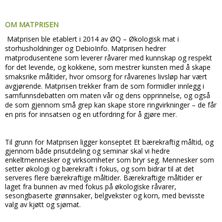
OM MATPRISEN
Matprisen ble etablert i 2014 av ØQ – Økologisk mat i
storhusholdninger og DebioInfo. Matprisen hedrer
matprodusentene som leverer råvarer med kunnskap og respekt
for det levende, og kokkene, som mestrer kunsten med å skape
smaksrike måltider, hvor omsorg for råvarenes livsløp har vært
avgjørende. Matprisen trekker fram de som formidler innlegg i
samfunnsdebatten om maten vår og dens opprinnelse, og også
de som gjennom små grep kan skape store ringvirkninger – de får
en pris for innsatsen og en utfordring for å gjøre mer.
Til grunn for Matprisen ligger konseptet Et bærekraftig måltid, og
gjennom både prisutdeling og seminar skal vi hedre
enkeltmennesker og virksomheter som bryr seg. Mennesker som
setter økologi og bærekraft i fokus, og som bidrar til at det
serveres flere bærekraftige måltider. Bærekraftige måltider er
laget fra bunnen av med fokus på økologiske råvarer,
sesongbaserte grønnsaker, belgvekster og korn, med bevisste
valg av kjøtt og sjømat.