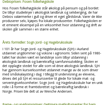
Debioprisen: Fosen folkehøgskole
Hos Fosen folkehøgskole står økologi på pensum og på bordet:
De tilbyr studielinjer i økologisk landbruk og selvberging, de har
Debios valørmerke i gull og driver et eget gårdsbruk. Varer de ikke
produserer selv, kjøpes fra lokale produsenter. Folkehøgskolen er
et eminent eksempel på en virksomhet hvor utdanning og drift av
skolen går sammen i en større enhet.
Årets formidler: Sogn Jord- og Hagebruksskule
I 101 år har Sogn Jord- og Hagebruksskule (SJH) i Aurland
utdannet ungdommer og voksne i agronomi. Siden sent på 1980-
tallet har skolen vært en landslinje som tilbyr utdanning i
økologisk landbruk og bærekraftig samfunnsutvikling. Skolen er
det opplagte stedet for alle som vil drive økologisk landbruk. SJH
har gjennom kursvirksomhet utdannet mange av de som driver
med småskalaysting i dag. I tillegg til undervisning av elevene,
drives det på SJH et ressurssenter til glede for lokale mat- og
serveringsvirksomheter. Sogn Jord- og Hagebruksskule har en unik
rolle i å forme et framtidsrettet og bærekraftig landbruk i
Norge.
Prisen ble delt ut av Wenche Andersen.
Barne- og ungdomsprisen: Geitmyra matkultursenter for barn