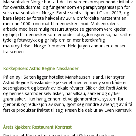
Matsentralen Norge har tatt del i et verdensomspennende initiativ
for overskuddsmat, og fungerer som en paraplyorganisasjon for
seks matsentraler i Norge. Første sentral åpnet i Oslo i 2013, og
bare i løpet av første halvdel av 2018 omfordelte Matsentralen
mer enn 1000 tonn mat til mennesker i nød. Matsentralens
arbeide med best mulig ressursutnyttelse gjennom verdikjeden,
og hjelp til mennesker som er under fattigdomsgrensa, har satt et
tydelig fotavtrykk og gir håp om en mer bærekraftig
matutnyttelse i Norge fremover.
Hele juryen annonserte prisen
fra scenen
Kokkeprisen: Astrid Regine Nässlander
På en øy i Salten ligger hotellet Manshausen Island. Her styrer
Astrid Regine Nässlander kjøkkenet med en meny som både er
sesongbasert og består av lokale råvarer. Slik er det fordi Astrid
og hennes samboer selv fisker, har villsau, sanker og dyrker
grønnsaker. Hun har gjennom et velgjennomtenkt system for
gjenbruk og reduksjon av svinn, gjort seg mindre avhengig av å få
ferske produkter fraktet til seg.
Prisen ble delt ut av Even Ramsvik
Årets kjøkken: Restaurant Kontrast
Restaurant Kontrast er en restaurant i Oslo med en leken