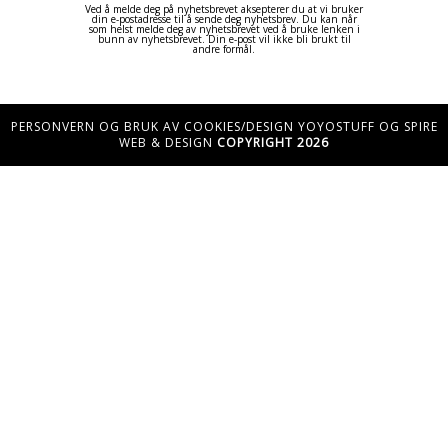
Ved å melde deg på nyhetsbrevet aksepterer du at vi bruker
din e-postadresse til å sende deg nyhetsbrev. Du kan når
som helst melde deg av nyhetsbrevet ved å bruke lenken i
bunn av nyhetsbrevet. Din e-post vil ikke bli brukt til
andre formål.
PERSONVERN OG BRUK AV COOKIES/DESIGN YOYOSTUFF OG SPIRE
WEB & DESIGN
COPYRIGHT 2026