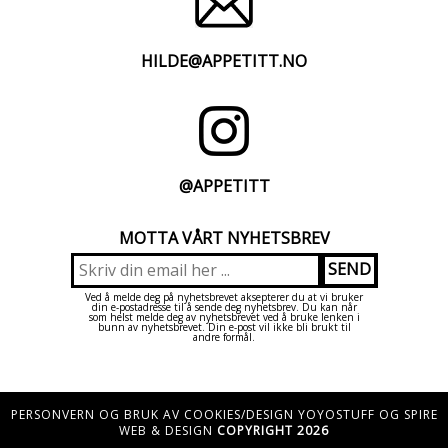
HILDE@APPETITT.NO
@APPETITT
MOTTA VÅRT NYHETSBREV
Ved å melde deg på nyhetsbrevet aksepterer du at vi bruker
din e-postadresse til å sende deg nyhetsbrev. Du kan når
som helst melde deg av nyhetsbrevet ved å bruke lenken i
bunn av nyhetsbrevet. Din e-post vil ikke bli brukt til
andre formål.
PERSONVERN OG BRUK AV COOKIES/DESIGN YOYOSTUFF OG SPIRE
WEB & DESIGN
COPYRIGHT 2026