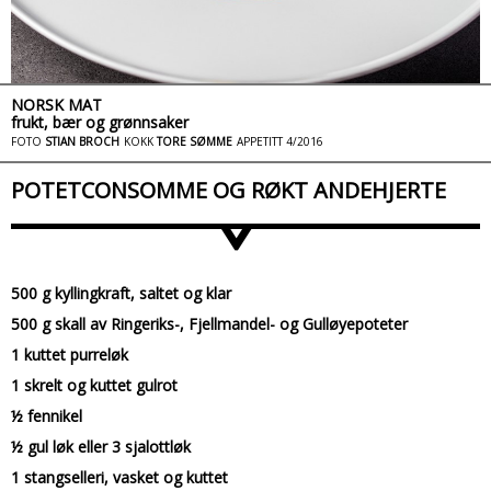
NORSK MAT
frukt, bær og grønnsaker
FOTO
STIAN BROCH
KOKK
TORE SØMME
APPETITT 4/2016
POTETCONSOMME OG RØKT ANDEHJERTE
>
500 g kyllingkraft, saltet og klar
500 g skall av Ringeriks-, Fjellmandel- og Gulløyepoteter
1 kuttet purreløk
1 skrelt og kuttet gulrot
½ fennikel
½ gul løk eller 3 sjalottløk
1 stangselleri, vasket og kuttet