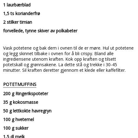
1 laurbærblad
1,5 ts korianderfrø
2 stilker timian
forvellede, tynne skiver av polkabeter
Vask potetene og bak dem i ovnen til de er møre. Hul ut potetene
og legg skinnet tilbake i ovnen for å bli crispy. Bland alle
ingrediensene utenom kraften. Kok opp kraften og tilsett
potetskall og grønnsakene. La dette stå og trekke i 30-45
minutter. Sil kraften deretter gjennom et klede eller kaffefilter.
POTETMUFFINS
200 g Ringerikspoteter
35 g kokosmasse
50 g lettkokte havregryn
100 g hvetemel
100 g sukker
1,5 dl melk