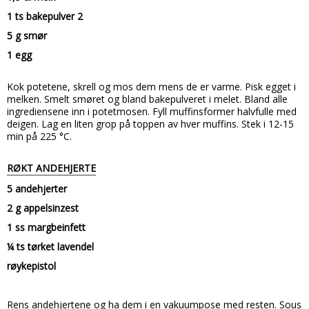
1 ts bakepulver 2
5 g smør
1 egg
Kok potetene, skrell og mos dem mens de er varme. Pisk egget i
melken. Smelt smøret og bland bakepulveret i melet. Bland alle
ingrediensene inn i potetmosen. Fyll muffinsformer halvfulle med
deigen. Lag en liten grop på toppen av hver muffins. Stek i 12-15
min på 225 °C.
RØKT ANDEHJERTE
5 andehjerter
2 g appelsinzest
1 ss margbeinfett
¼ ts tørket lavendel
røykepistol
Rens andehjertene og ha dem i en vakuumpose med resten. Sous