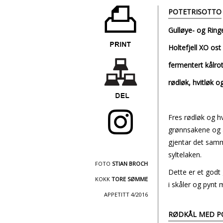
POTETRISOTTO
Gulløye- og Ringe
Holtefjell XO ost
fermentert kålro
rødløk, hvitløk o
Fres rødløk og hvi
grønnsakene og av
gjentar det samme
syltelaken.
FOTO
STIAN BROCH
Dette er et godt 
KOKK
TORE SØMME
i skåler og pynt 
APPETITT 4/2016
RØDKÅL MED P