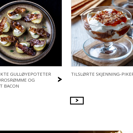
OKTE GULLØYEPOTETER
TILSLØRTE SKJENNING-PIKE
>
ØROSRØMME OG
T BACON
>