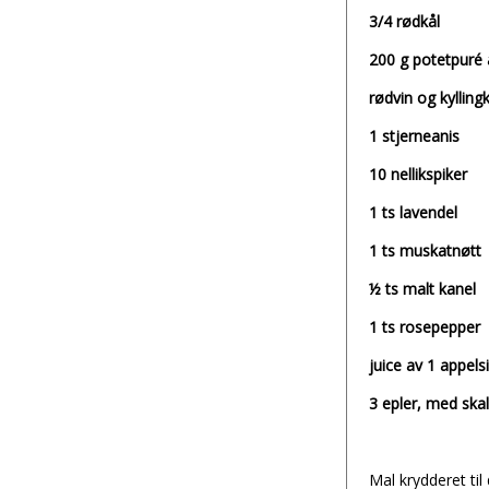
3/4 rødkål
200 g potetpuré 
rødvin og kyllingk
1 stjerneanis
10 nellikspiker
1 ts lavendel
1 ts muskatnøtt
½ ts malt kanel
1 ts rosepepper
juice av 1 appels
3 epler, med skal
Mal krydderet til 