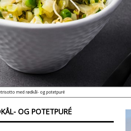
trisotto med rødkål- og potetpuré
KÅL- OG POTETPURÉ