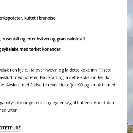
rikspoteter, kuttet i brunoise
t, rosenkål og erter
hvitvin og grønnsakskraft
g syltelake med tørket koriander
tløk i en kjele. Ha over hvitvin og la dette koke inn. Tilsett
slutt med poteter. Ha i kraft og la dette koke inn før du
. Avslutt med å tilsette revet Holtefjell XO og smak til med
garnityr til mange retter og egner seg til buffeen. Anrett den
med urter.
OTETPURÉ