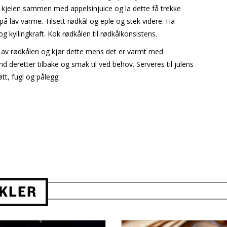
i kjelen sammen med appelsinjuice og la dette få trekke
på lav varme. Tilsett rødkål og eple og stek videre. Ha
og kyllingkraft. Kok rødkålen til rødkålkonsistens.
 av rødkålen og kjør dette mens det er varmt med
d deretter tilbake og smak til ved behov. Serveres til julens
øtt, fugl og pålegg.
IKLER