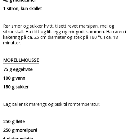
1 sitron, kun skallet
Rør smør og sukker hvitt, tilsett revet marsipan, mel og
sitronskall. Ha i litt og litt egg og rør godt sammen. Ha røren i
kakering på ca. 25 cm diameter og stek på 160 °C i ca. 18
minutter.
MORELLMOUSSE
75 g eggehvite
100 g vann
180 g sukker
Lag italiensk marengs og pisk til romtemperatur.
250 g fløte
250 g morellpuré
6 plater gelatin