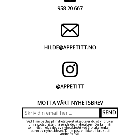
958 20 667
HILDE@APPETITT.NO
@APPETITT
MOTTA VÅRT NYHETSBREV
Ved å melde deg på nyhetsbrevet aksepterer du at vi bruker
din e-postadresse til å sende deg nyhetsbrev. Du kan når
som helst melde deg av nyhetsbrevet ved å bruke lenken i
bunn av nyhetsbrevet. Din e-post vil ikke bli brukt til
andre formål.