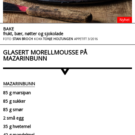
Nyhet
BAKE
frukt, bær, nøtter og sjokolade
FOTO
STIAN BROCH
KOKK
TONJE HOLTUNGEN
APPETITT 3/2016
GLASERT MORELLMOUSSE PÅ
MAZARINBUNN
>
MAZARINBUNN
85 g marsipan
85 g sukker
85 g smør
2 små egg
35 g hvetemel
42 g mandelmel